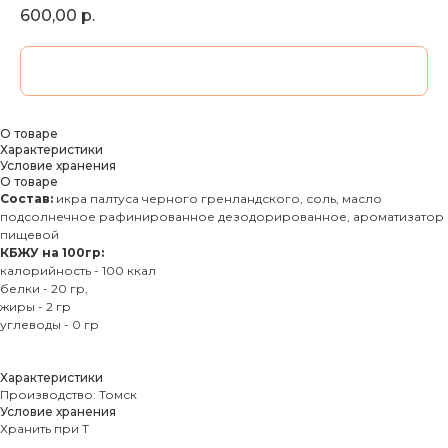
600,00
р.
ДОБАВИТЬ В КОРЗИНУ
О товаре
Характеристики
Условие хранения
О товаре
Состав:
икра палтуса черного гренландского, соль, масло
подсолнечное рафинированное дезодорированное, ароматизатор
пищевой
КБЖУ на 100гр:
калорийность - 100 ккал
белки - 20 гр,
жиры - 2 гр
углеводы - 0 гр
Характеристики
Производство: Томск
Условие хранения
Хранить при Т
МОРЕПРОДУКТЫ